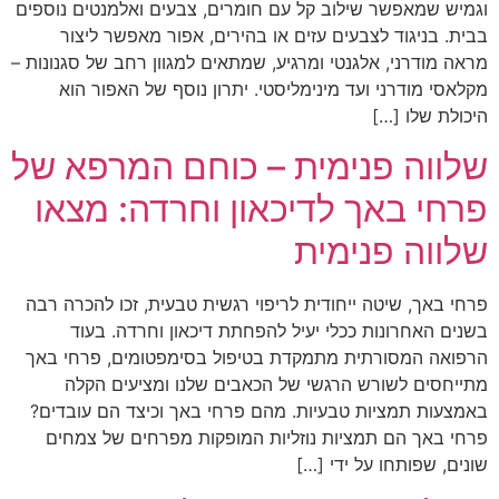
וגמיש שמאפשר שילוב קל עם חומרים, צבעים ואלמנטים נוספים
בבית. בניגוד לצבעים עזים או בהירים, אפור מאפשר ליצור
מראה מודרני, אלגנטי ומרגיע, שמתאים למגוון רחב של סגנונות –
מקלאסי מודרני ועד מינימליסטי. יתרון נוסף של האפור הוא
היכולת שלו […]
שלווה פנימית – כוחם המרפא של
פרחי באך לדיכאון וחרדה: מצאו
שלווה פנימית
פרחי באך, שיטה ייחודית לריפוי רגשית טבעית, זכו להכרה רבה
בשנים האחרונות ככלי יעיל להפחתת דיכאון וחרדה. בעוד
הרפואה המסורתית מתמקדת בטיפול בסימפטומים, פרחי באך
מתייחסים לשורש הרגשי של הכאבים שלנו ומציעים הקלה
באמצעות תמציות טבעיות. מהם פרחי באך וכיצד הם עובדים?
פרחי באך הם תמציות נוזליות המופקות מפרחים של צמחים
שונים, שפותחו על ידי […]