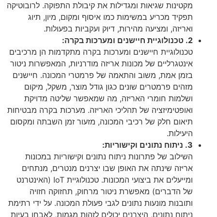
מקטינות שגיאות ומגדילות את קיבולת התפוקה. לרובוטיקה
תפקיד מכריע במשימות כמו איסוף ומקום, מיון, תיוג
ואריזה, ומציעה מהירות, דיוק ועקביות בפעולות.
2. טכנולוגיית חיישנים ומערכות בקרה:
טכנולוגיית חיישנים ומערכות בקרה מתקדמות הן מרכיבים
אינטגרליים של מכונות אריזה מודרניות, המאפשרות ניטור
בזמן אמת, משוב והתאמה של פרמטרי המכונה. חיישנים
מזהים פרמטרים שונים כגון גודל מוצר, משקל, מיקום
ושלמות חומרי האריזה, מה שמאפשר שליטה מדויקת
ואופטימיזציה של תהליכי האריזה. מערכות בקרה מבטיחות
תיאום חלק של רכיבי המכונה, מזעור זמן השבתה ומקסום
היעילות.
3. ניתוח נתונים וקישוריות:
השילוב של פתרונות ניתוח נתונים וקישוריות במכונות
אריזה שינתה את האופן שבו יצרנים מנטרים, מנתחים
ומייעלים את ביצועי המכונות. טכנולוגיית IoT (האינטרנט
של הדברים) מאפשרת ניטור מרחוק, תחזוקה חזויה
ותובנות מונעות נתונים לגבי פעולת המכונה. על ידי רתימת
ניתוח נתונים, היצרנים יכולים לזהות מגמות, לאבחן בעיות