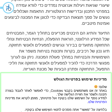
שיעורי שגיאות ויעילות אנרגטית נמדדים כדי לוודא עמידה
במפרטי התכנון ובדרישות הרגולטוריות. התאמות ושכלולים
נעשים על סמך תוצאות הבדיקה כדי לכוונן את המכונה לביצועים
ואמינות מיטביים.
התיעוד והתיוג הם היבטים מכריעים בתהליך הגמר, המבטיחים
שכל המידע הרלוונטי, הוראות ההפעלה, הנחיות הבטיחות ונהלי
התחזוקה מתועדים בבירור ונגישים למפעילים ולאנשי תחזוקה.
תיוג נכון של רכיבים, בקרות ותכונות בטיחות משפר את
השימושיות והבטיחות במהלך פעולת המכונה. ניתן גם לערוך
מפגשי הדרכה כדי להכיר למפעילים ולאנשי תחזוקה את הליכי
התפעול, התחזוקה ופתרון הבעיות של מכונת האריזה.
לסיכום, יצירת
מכונות אריזה
היא תהליך מורכב ורב פנים,
מדיניות שימוש בפרטיות הגולש
הדורש שילוב של מומחיות הנדסית, טכנולוגיה מתקדמת
שלום!
ותכנון אסטרטגי. הבנת תהליך זה חיונית כדי להעריך את
באתר זה אנו משתמשים בקבצי Cookies, כדי לאפשר לאתר לעבוד בצורה
תקינה ולשפר את חוויית הגלישה שלך.
העבודה המדהימה שמגיעה לכל מכונה שממלאת תפקיד כה
למידע נוסף על השימוש שלנו בקוקיז ועל פרטיותך, מוזמן לקרוא את מדיניות
חיוני בתעשיות רבות ברחבי העולם. מדריך זה משמש כמשאב
הפרטיות שלנו
.
מקיף, שופך אור על כל שלב בייצור, ובכך מספק הבנה
בלחיצה על "מאשר" אתה מסכים לתנאי השימוש שלנו בקוקיז.