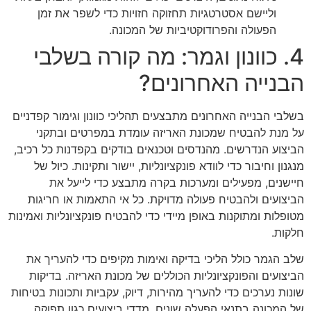
וליישם אסטרטגיות תחזוקה חזויות כדי לשפר את זמן
הפעולה והפרודוקטיביות של המכונה.
4. כוונון וגמר: מה קורה בשלבי
הבנייה האחרונים?
בשלבי הבנייה האחרונים מתבצעים תהליכי כוונון וגימור קפדניים
על מנת להבטיח שמכונת האריזה עומדת במפרטים ובתקני
הביצוע הנדרשים. מהנדסים וטכנאים בודקים בקפדנות כל רכיב,
מנגנון וחיבור כדי לוודא פונקציונליות, יישור ותקינות. כיול של
חיישנים, מפעילים ומערכות בקרה מתבצע כדי לייעל את
הביצועים ולהבטיח פעולה מדויקת. כל אי התאמות או חריגות
מטופלות ומתוקנות באופן מיידי כדי להבטיח פונקציונליות ואמינות
חלקות.
שלב הגמר כולל הליכי בדיקה ואימות מקיפים כדי להעריך את
הביצועים והפונקציונליות הכוללים של מכונת האריזה. בדיקות
שונות נערכים כדי להעריך מהירות, דיוק, עקביות ותכונות בטיחות
של המכונה בתנאי הפעלה שונים. מדדי ביצועים כגון תפוקה,