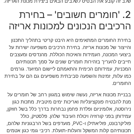
שלב זה קובע את הבסיס לשלבים הבאים ביצירת מכונת האריזה.
2. 'חומרים חשובים' – בחירת
הרכיבים הנכונים למכונות אריזה
בחירת החומרים המתאימים היא היבט קריטי בתהליך התכנון
והייצור של מכונות אריזה. בחירת הרכיבים משפיעה ישירות על
ביצועי המכונה, העמידות והאיכות הכוללת. מהנדסים ומעצבים
חייבים להעריך בזהירות חומרים שונים על סמך תכונותיהם
המכניות, עמידותם הכימית והתאמתם ליישום המיועד. גורמים
כמו עלות, זמינות והשפעה סביבתית משפיעים גם הם על בחירת
החומרים.
בבניית מכונות אריזה, נעשה שימוש במגוון רחב של חומרים על
מנת להבטיח פונקציונליות ואריכות ימים מיטבית. מתכות כגון
נירוסטה, אלומיניום ופלדת פחמן נבחרות בדרך כלל בשל חוזקן,
עמידותן בפני קורוזיה ויכולת העיבוד שלהן. פלסטיק, כולל
פוליקרבונט, פוליאתילן ו-PVC, מועדפים בשל הרבגוניות שלהם,
תכונותיהם קלות המשקל והעלות-תועלת. רכיבי גומי כגון אטמים