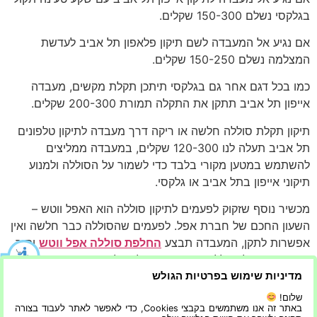
בגלקסי נשלם 150-300 שקלים.
אם נגיע אל המעבדה לשם תיקון פלאפון תל אביב לעדשת
המצלמה נשלם 150-250 שקלים.
כמו בכל דגם אחר גם בגלקסי תיתכן תקלת מקשים, מעבדה
אייפון תל אביב תתקן את התקלה תמורת 200-300 שקלים.
תיקון תקלת סוללה חלשה או ריקה דרך מעבדה לתיקון טלפונים
תל אביב תעלה לנו 120-300 שקלים, במעבדה ממליצים
להשתמש במטען מקורי בלבד כדי לשמור על הסוללה ולמנוע
תיקוני אייפון בתל אביב או גלקסי.
מכשיר נוסף שזקוק לפעמים לתיקון סוללה הוא האפל ווטש –
השעון החכם של חברת אפל. לפעמים שהסוללה כבר חלשה ואין
אפשרות לתקן, המעבדה תבצע
החלפת סוללה אפל ווטש
ותוך
זמן קצר תקבלו סוללה חזקה שתיתן לכם להנות מהשעון.
מדיניות שימוש בפרטיות הגולש
כמו באייפון גם מכשירי גלקסי זקוקים לעדכון גרסא, תיקון אייפון
שלום!
תל אביב לעדכון גרסא יעלה 100-150 שקלים.
באתר זה אנו משתמשים בקבצי Cookies, כדי לאפשר לאתר לעבוד בצורה